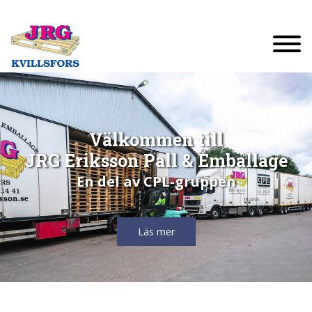
Välkommen till
JRG Eriksson Pall & Emballage
En del av CPL-gruppen
Läs mer